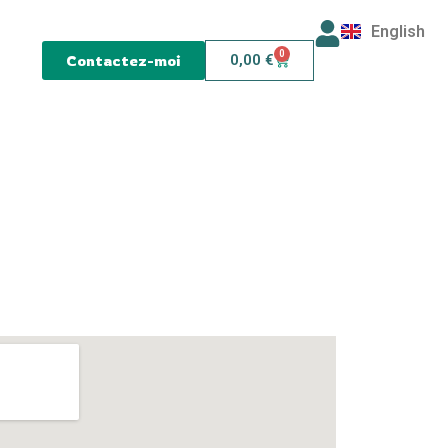
English
0
Contactez-moi
0,00
€